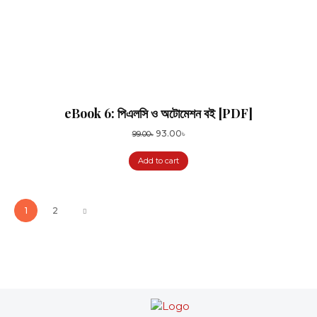
eBook 6: পিএলসি ও অটোমেশন বই [PDF]
Original
Current
93.00
৳
99.00
৳
price
price
Add to cart
was:
is:
99.00৳.
93.00৳.
1
2