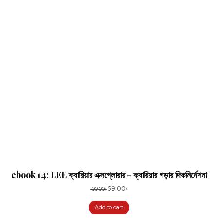
ebook 14: EEE ক্যারিয়ার এক্সপ্লোরার - ক্যারিয়ার গড়ার দিকনির্দেশনা
Original
Current
59.00
৳
100.00
৳
price
price
Add to cart
was:
is:
100.00৳.
59.00৳.