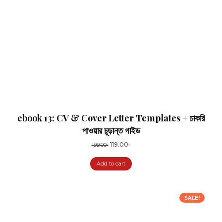
ebook 13: CV & Cover Letter Templates + চাকরি
পাওয়ার চূড়ান্ত গাইড
Original
Current
119.00
৳
199.00
৳
price
price
Add to cart
was:
is:
199.00৳.
119.00৳.
SALE!