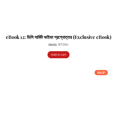
eBook 12: ডিসি সার্কিট ভাইভা প্রশ্নোত্তর (Exclusive eBook)
Original
Current
97.00
৳
139.00
৳
price
price
Add to cart
was:
is:
139.00৳.
97.00৳.
SALE!