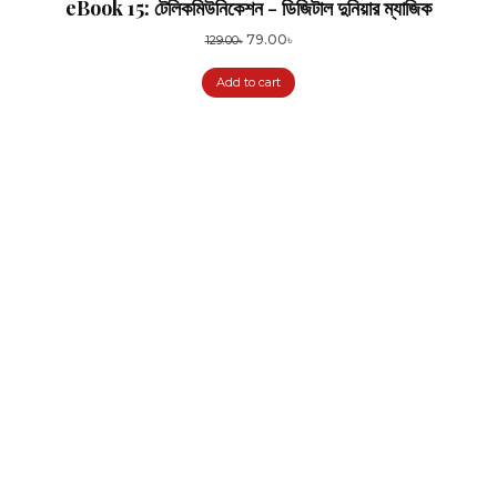
eBook 15: টেলিকমিউনিকেশন - ডিজিটাল দুনিয়ার ম্যাজিক
Original
Current
79.00
৳
129.00
৳
price
price
Add to cart
was:
is:
129.00৳.
79.00৳.