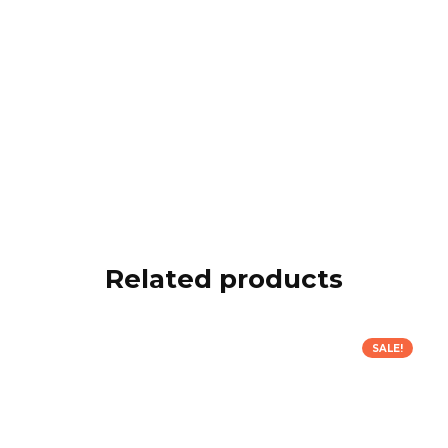
ক্যারিয়ার ও স্কিল ডেভেলপমেন্ট একসাথে
চাকরি প্রস্তুতি, বাস্তব অভিজ্ঞতা এবং আন্তর্জাতিক মানের স্কিল—সব
একসাথে পাবেন আমাদের বই ও অ্যাপ থেকে। আমাদের কনটেন্ট নিয়মিত
আপডেট হয় নতুন টেকনোলজি ও প্রশ্নপত্র অনুসারে।
আমাদের App
Related products
SALE!