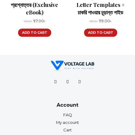
প্রশ্নোত্তর (Exclusive
Letter Templates +
eBook)
চাকরি পাওয়ার চূড়ান্ত গাইড
Original
Current
Original
Current
97.00
৳
119.00
৳
139.00
৳
199.00
৳
price
price
price
price
ADD TO CART
was:
is:
ADD TO CART
was:
is:
139.00৳.
97.00৳.
199.00৳.
119.00৳.
Account
FAQ
My account
Cart