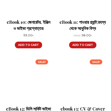
eBook 10: জেনারেটর, ইঞ্জিন
eBook 11: পাওয়ার প্ল্যান্ট;রহস্য
ও ভাইভা প্রশ্নোত্তর
থেকে আধুনিক বিশ্ব
Original
Current
99.00
৳
98.00
৳
178.00
৳
price
price
ADD TO CART
ADD TO CART
was:
is:
178.00৳.
98.00৳.
SALE!
SALE!
eBook 12: ডিসি সার্কিট ভাইভা
ebook 13: CV & Cover