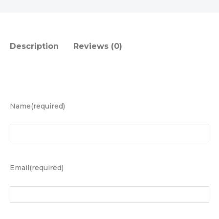
ময়নাতদন্ত
বই
[PDF]
quantity
Description
Reviews (0)
Name
(required)
Email
(required)